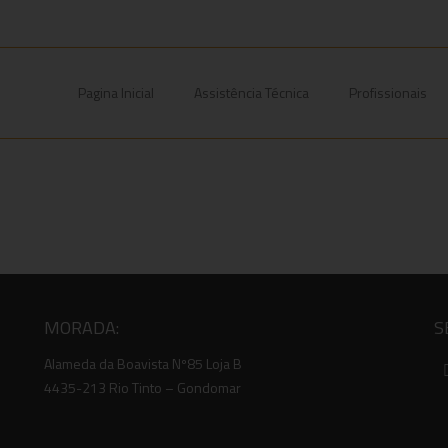
Pagina Inicial
Assistência Técnica
Profissionais
MORADA:
S
Alameda da Boavista Nº85 Loja B
4435-213 Rio Tinto – Gondomar