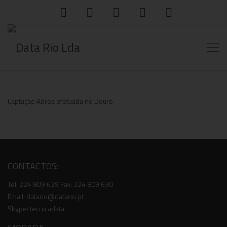
Captação Aérea efetuada no Douro
CONTACTOS:
Tel: 224 809 629 Fax: 224 809 630
Email: datario@datario.pt
Skype: tecnicadata