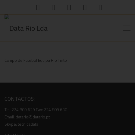
Campo de Futebol Equipa Rio Tinto
CONTACTOS:
Tel: 224 809 629 Fax: 224 809 630
Email: datario@datario.pt
Skype: tecnicadata