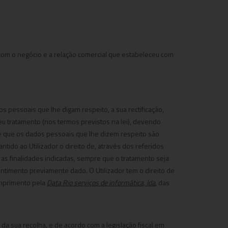
com o negócio e a relação comercial que estabeleceu com
os pessoais que lhe digam respeito, a sua rectificação,
eu tratamento (nos termos previstos na lei), devendo
e que os dados pessoais que lhe dizem respeito são
tido ao Utilizador o direito de, através dos referidos
as finalidades indicadas, sempre que o tratamento seja
ntimento previamente dado. O Utilizador tem o direito de
umprimento pela
Data Rio serviços de informática, lda
, das
a sua recolha, e de acordo com a legislação fiscal em