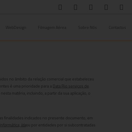
WebDesign
Filmagem Aérea
Sobre Nós
Contactos
olhidos no âmbito da relação comercial que estabeleceu
ientes é uma prioridade para a
Data Rio serviços de
sta matéria, incluindo, a partir da sua aplicação, o
 as finalidades indicados no presente documento, em
informática, lda
ou por entidades por si subcontratadas