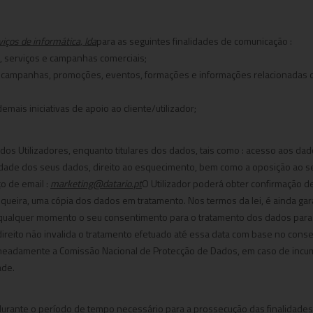
iços de informática, lda
para as seguintes finalidades de comunicação :
s, serviços e campanhas comerciais;
de campanhas, promoções, eventos, formações e informações relacionadas 
ais iniciativas de apoio ao cliente/utilizador;
s dos Utilizadores, enquanto titulares dos dados, tais como : acesso aos dad
bilidade dos seus dados, direito ao esquecimento, bem como a oposição ao s
o de email :
marketing@datario.pt
O Utilizador poderá obter confirmação d
queira, uma cópia dos dados em tratamento. Nos termos da lei, é ainda garan
 qualquer momento o seu consentimento para o tratamento dos dados para 
ireito não invalida o tratamento efetuado até essa data com base no conse
omeadamente a Comissão Nacional de Protecção de Dados, em caso de inc
ade.
rante o período de tempo necessário para a prossecução das finalidades d