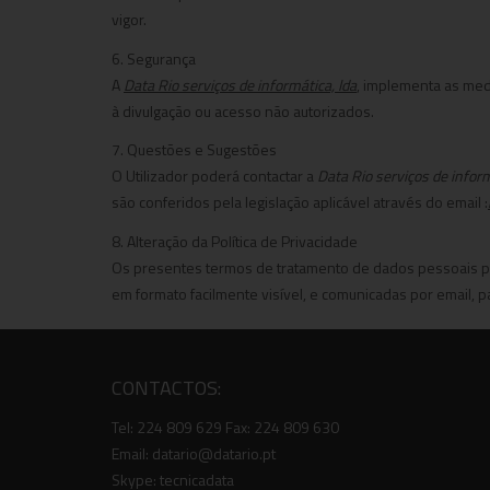
vigor.
6. Segurança
A
Data Rio serviços de informática, lda
, implementa as medi
à divulgação ou acesso não autorizados.
7. Questões e Sugestões
O Utilizador poderá contactar a
Data Rio serviços de inform
são conferidos pela legislação aplicável através do email :
8. Alteração da Política de Privacidade
Os presentes termos de tratamento de dados pessoais p
em formato facilmente visível, e comunicadas por email, pa
CONTACTOS:
Tel: 224 809 629 Fax: 224 809 630
Email: datario@datario.pt
Skype: tecnicadata