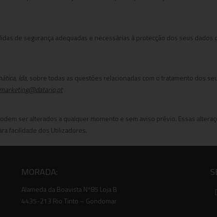
das de segurança adequadas e necessárias à protecção dos seus dados contr
ática, lda
, sobre todas as questões relacionadas com o tratamento dos seu
marketing@datario.pt
odem ser alterados a qualquer momento e sem aviso prévio. Essas altera
ra facilidade dos Utilizadores.
MORADA:
S
Alameda da Boavista Nº85 Loja B
4435-213 Rio Tinto – Gondomar