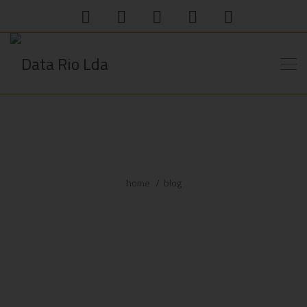
home
blog
WWW.GISELACOUTINHO.PT