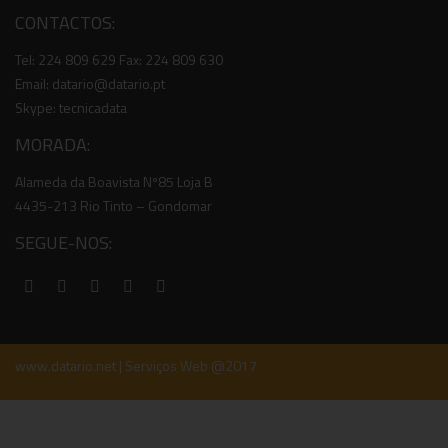
CONTACTOS:
Tel: 224 809 629 Fax: 224 809 630
Email: datario@datario.pt
Skype: tecnicadata
MORADA:
Alameda da Boavista Nº85 Loja B
4435-213 Rio Tinto – Gondomar
SEGUE-NOS:
www.datario.net | Serviços Web @2017