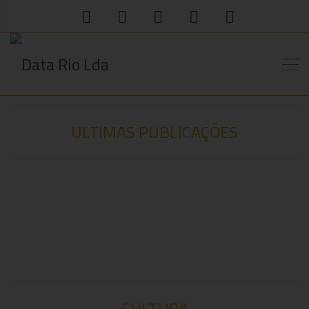
ULTIMAS PUBLICAÇÕES
BLOG
WWW.GLOBALTRADE.PT
TELECOMUNICAÇÕES
CULTURA